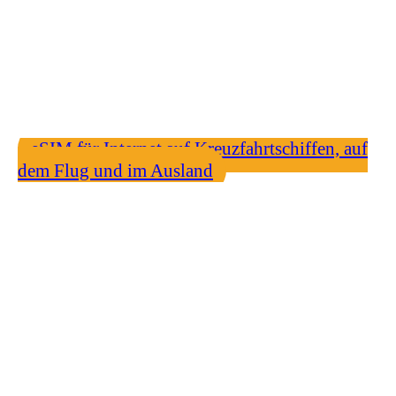
zu planen.
Dieser Service ist auf Wunsch natürlich auch
für Interessenten aus dem Emsland und
Umgebung verfügbar.
eSIM für Internet auf Kreuzfahrtschiffen, auf
dem Flug und im Ausland