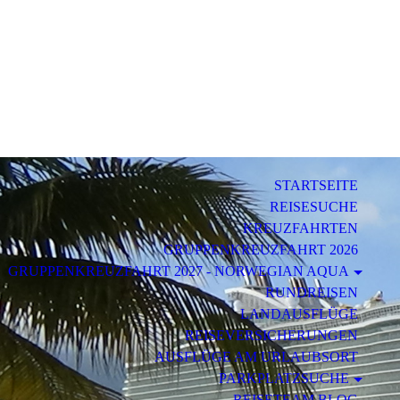
STARTSEITE
REISESUCHE
KREUZFAHRTEN
GRUPPENKREUZFAHRT 2026
GRUPPENKREUZFAHRT 2027 - NORWEGIAN AQUA
RUNDREISEN
LANDAUSFLÜGE
REISEVERSICHERUNGEN
AUSFLÜGE AM URLAUBSORT
PARKPLATZSUCHE
REISETEAM BLOG