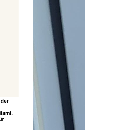
it der
iami.
ür