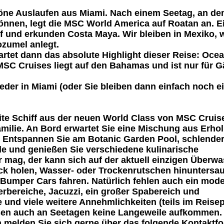
öne Auslaufen aus Miami. Nach einem Seetag, an de
önnen, legt die MSC World America auf Roatan an. E
f und erkunden Costa Maya. Wir bleiben in Mexiko, 
ozumel anlegt.
rtet dann das absolute Highlight dieser Reise: Ocea
SC Cruises liegt auf den Bahamas und ist nur für G
eder in Miami (oder Sie bleiben dann einfach noch e
ite Schiff aus der neuen World Class von MSC Cruis
Familie. An Bord erwartet Sie eine Mischung aus Erho
. Entspannen Sie am Botanic Garden Pool, schlender
e und genießen Sie verschiedene kulinarische
r mag, der kann sich auf der aktuell einzigen Überwa
ick holen, Wasser- oder Trockenrutschen hinuntersa
Bumper Cars fahren. Natürlich fehlen auch ein mod
rbereiche, Jacuzzi, ein großer Spabereich und
 und viele weitere Annehmlichkeiten (teils im Reisep
assen auch an Seetagen keine Langeweile aufkommen.
nn melden Sie sich gerne über das folgende Kontaktf