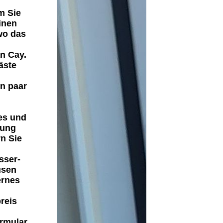
m Sie
inen
wo das
n Cay.
äste
in paar
es und
lung
n Sie
sser-
usen
ernes
reis
ormular