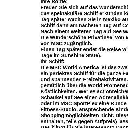
Ihre Route:
Freuen Sie sich auf das wundersch
das spektakuläre Schiff erkunden k
Tag später wachen Sie in Mexiko au
Schiff dann am nächsten Tag auf C
Nach einem weiteren Tag auf See wa
Die wunderschöne Privatinsel von M
von MSC zugänglich.
Einen Tag später endet die Reise wi
Tage im Sunshine State).
Ihr Schiff:
Die MSC World America ist das zwe
ein perfektes Schiff für die ganze 
und spannenden Freizeitaktivitäten
gemütlich über die World Promenad
Köstlichkeiten. Wer es actionreiche
Schaukel auf See einen Adrenalink
oder im MSC SportPlex eine Runde 
Fitness-Studio, ansprechende Kinde
Shoppingmöglichkeiten nicht. Diese
enthalten, teils gegen Aufpreis) l
Das klingt für Sie interessant? Da